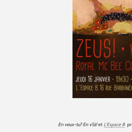
En veux-tu? En v’là!
et
L’Espace B
pré