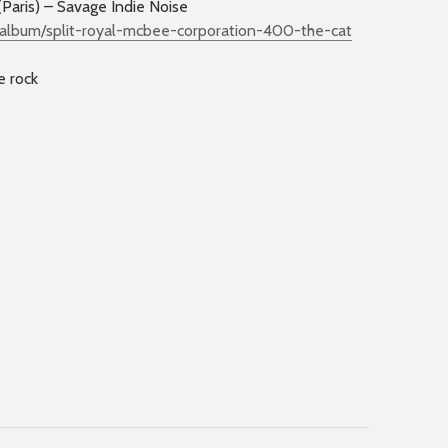
Paris) – Savage Indie Noise
album/
split-royal-mcbee-corporati
on-400-the-cat
e rock