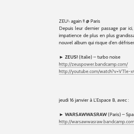
ZEUϟ again !! @ Paris
Depuis leur dernier passage par ici
impatience de plus en plus grandissa
nouvel album qui risque d’en défriser
►
ZEUS!
(Italie) – turbo noise
http://
zeuspower.bandcamp.com/
http://youtube.com/
watch?v=VTle-
jeudi 16 janvier à L’Espace B, avec :
►
WARSAWWASRAW
(Paris) – Sp
http://
warsawwasraw.bandcamp.com