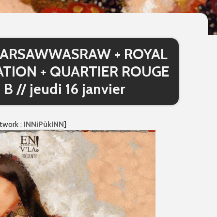
+ WARSAWWASRAW + ROYAL
TION + QUARTIER ROUGE
B // jeudi 16 janvier
rtwork :
INNiPùkINN
]