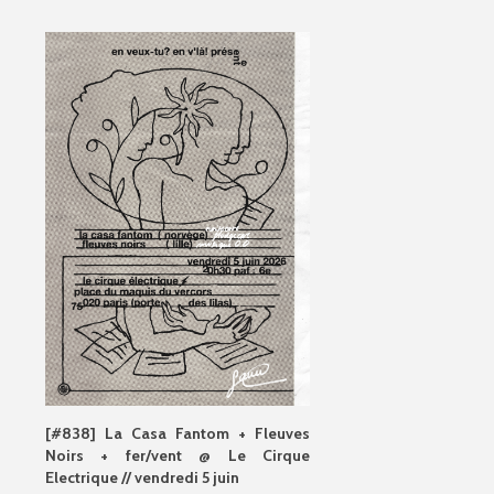
[#838] La Casa Fantom + Fleuves
Noirs + fer/vent @ Le Cirque
Electrique // vendredi 5 juin