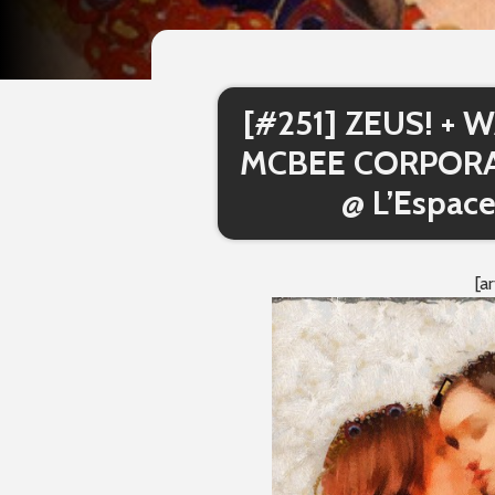
[#251] ZEUS! 
MCBEE CORPORA
@ L’Espace 
[a