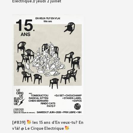
Electrique // jeudi 2 juillet
[#839]
les 15 ans d’En veux-tu? En
v’là! @ Le Cirque Electrique