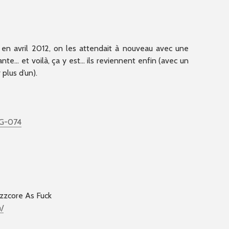
, en avril 2012, on les attendait à nouveau avec une
nte… et voilà, ça y est… ils reviennent enfin (avec un
 plus d’un).
xG-074
azzcore As Fuck
/