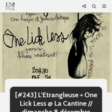
[#243] L’Etrangleuse + One
Lick Less @ La Cantine //
dimanche 8 décembre