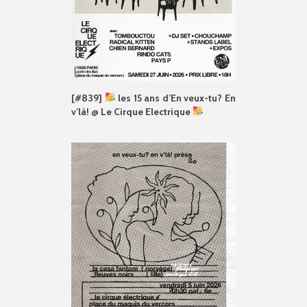
[#839]
les 15 ans d’En veux-tu? En
v’là! @ Le Cirque Electrique