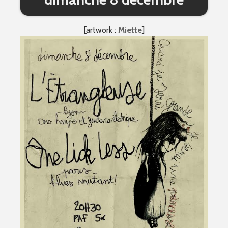
[artwork :
Miette
]