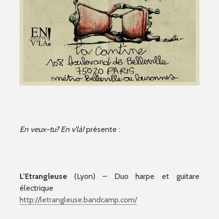
En veux-tu? En v’là!
présente :
L’Etrangleuse
(Lyon) – Duo harpe et guitare
électrique
http://
letrangleuse.bandcamp.com/