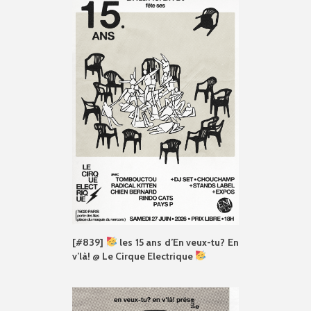
[#839]
les 15 ans d’En veux-tu? En
v’là! @ Le Cirque Electrique