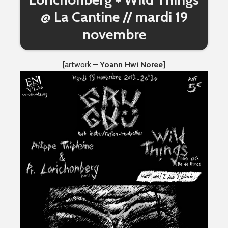
@ La Cantine // mardi 19
novembre
[artwork –
Yoann Hwi Noree
]