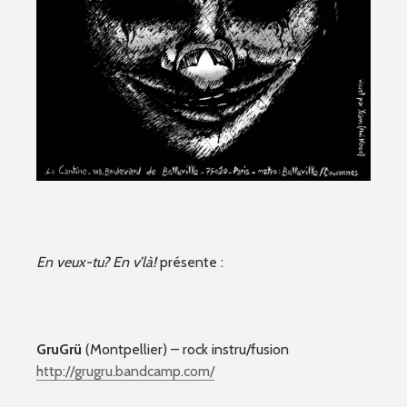
En veux-tu? En v’là!
présente :
GruGrü
(Montpellier) – rock instru/fusion
http://
grugru.bandcamp.com/