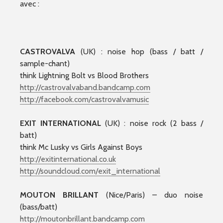
avec :
CASTROVALVA
(UK) : noise hop (bass / batt /
sample-chant)
think Lightning Bolt vs Blood Brothers
http://
castrovalvaband.bandcamp.co
m
http://facebook.com/
castrovalvamusic
EXIT INTERNATIONAL
(UK) : noise rock (2 bass /
batt)
think Mc Lusky vs Girls Against Boys
http://
exitinternational.co.uk
http://soundcloud.com/
exit_international
MOUTON BRILLANT
(Nice/Paris) – duo noise
(bass/batt)
http://moutonbrillant.bandcamp.com