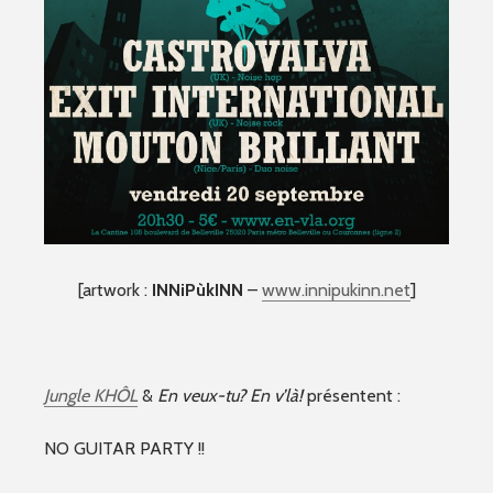
[artwork :
INNiPùkINN
–
www.innipukinn.net
]
Jungle KHÔL
&
En veux-tu? En v’là!
présentent :
NO GUITAR PARTY !!