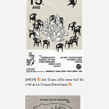
[#839]
les 15 ans d’En veux-tu? En
v’là! @ Le Cirque Electrique