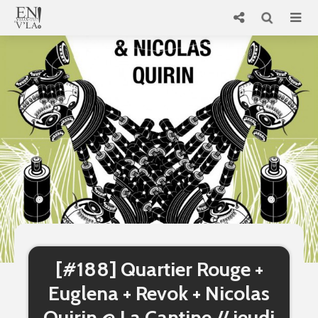
[#188] Quartier Rouge +
Euglena + Revok + Nicolas
Quirin @ La Cantine // jeudi