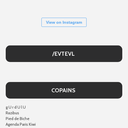
View on Instagram
/EVTEVL
COPAINS
g U r d U l U
Razibus
Pied de Biche
Agenda Paris Kiwi