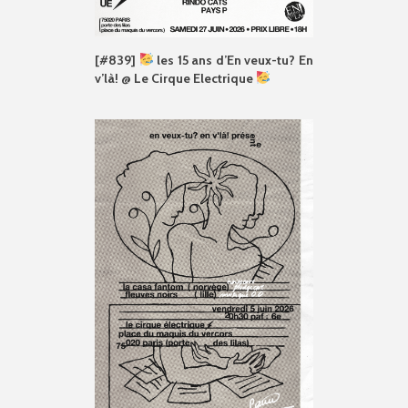
[#839]
les 15 ans d’En veux-tu? En
v’là! @ Le Cirque Electrique