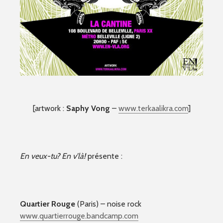
[artwork :
Saphy Vong
–
www.terkaalikra.com
]
En veux-tu? En v’là!
présente :
Quartier Rouge
(Paris) – noise rock
www.quartierrouge.bandcamp
.com