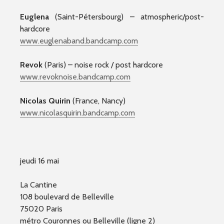
Euglena
(Saint-Pétersbourg) – atmospheric/post-
hardcore
www.euglenaband.bandcamp.c
om
Revok
(Paris) – noise rock / post hardcore
www.revoknoise.bandcamp.co
m
Nicolas Quirin
(France, Nancy)
www.nicolasquirin.bandcamp.com
jeudi 16 mai
La Cantine
108 boulevard de Belleville
75020 Paris
métro Couronnes ou Belleville (ligne 2)