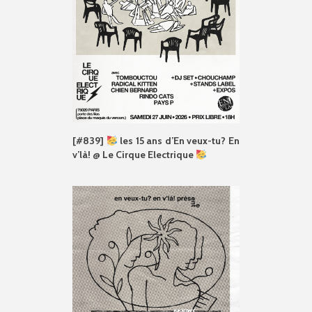
[#839]
les 15 ans d’En veux-tu? En
v’là! @ Le Cirque Electrique