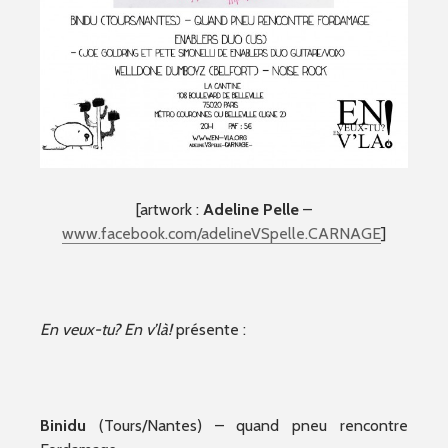
[artwork :
Adeline Pelle
–
www.facebook.com/adelineVSpelle.CARNAGE
]
En veux-tu? En v’là!
présente :
Binidu
(Tours/Nantes) – quand pneu rencontre