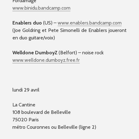
Fordamage
www.binidu.bandcamp.com
Enablers duo
(US) –
www.enablers.bandcamp.com
(Joe Goldring et Pete Simonelli de Enablers joueront
en duo guitare/voix)
Welldone DumboyZ
(Belfort) – noise rock
www.welldone.dumboyz.free.
fr
lundi 29 avril
La Cantine
108 boulevard de Belleville
75020 Paris
métro Couronnes ou Belleville (ligne 2)