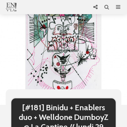
[#181] Binidu + Enablers
duo + Welldone DumboyZ
@ La Cantine // lundi 29