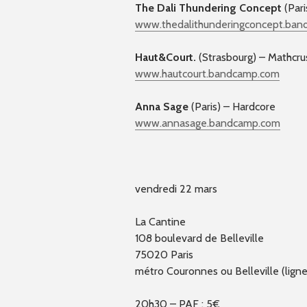
The Dali Thundering Concept
(Pari
www.thedalithunderingconce
pt.ban
Haut&Court.
(Strasbourg) – Mathcru
www.hautcourt.bandcamp.com
Anna Sage
(Paris) – Hardcore
www.annasage.bandcamp.com
vendredi 22 mars
La Cantine
108 boulevard de Belleville
75020 Paris
métro Couronnes ou Belleville (ligne
20h30 – PAF : 5€