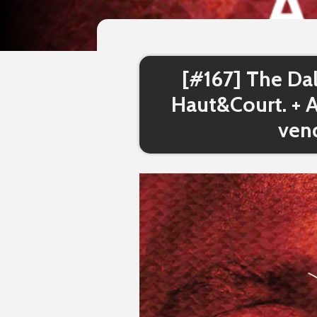
[#167] The Da
Haut&Court. + A
ven