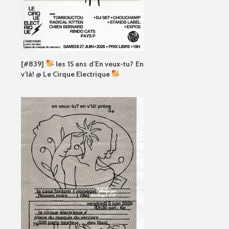
[#839]
les 15 ans d’En veux-tu? En
v’là! @ Le Cirque Electrique