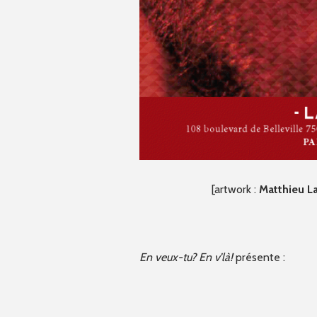
[artwork :
Matthieu L
En veux-tu? En v’là!
présente :