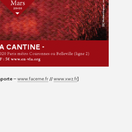
aporte
–
www.faceme.fr
//
www.xwz.fr
]