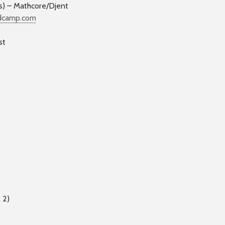
s) – Mathcore/Djent
dcamp.com
st
 2)