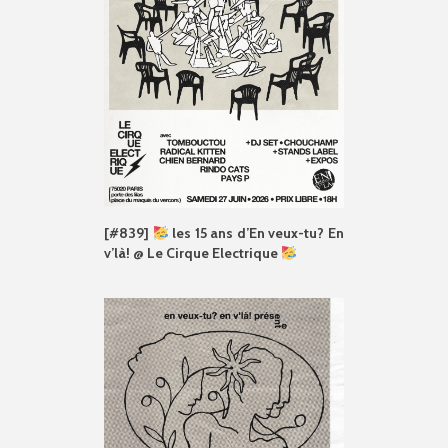
[#839]
les 15 ans d’En veux-tu? En
v’là! @ Le Cirque Electrique