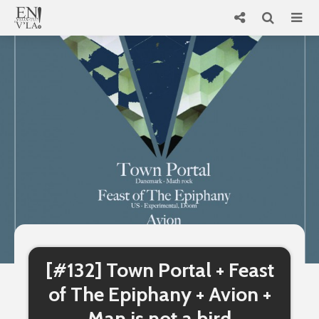
[#132] Town Portal + Feast
of The Epiphany + Avion +
Man is not a bird