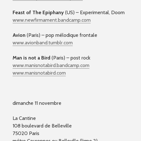
Feast of The Epiphany
(US) – Experimental, Doom
www.newfirmament.bandcamp.
com
Avion
(Paris) – pop mélodique frontale
www.avionband.tumblr.com
Man is not a Bird
(Paris) – post rock
www.manisnotabird.bandcamp
.com
www.manisnotabird.com
dimanche 11 novembre
La Cantine
108 boulevard de Belleville
75020 Paris
métro Couronnes ou Belleville (ligne 2)