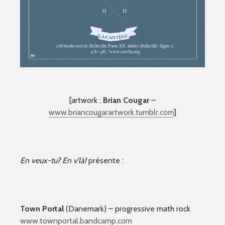
[artwork :
Brian Cougar
–
www.briancougarartwork.tumblr.com
]
En veux-tu? En v’là!
présente :
Town Portal
(Danemark) – progressive math rock
www.townportal.bandcamp.co
m