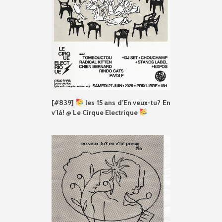
[#839]
les 15 ans d’En veux-tu? En
v’là! @ Le Cirque Electrique