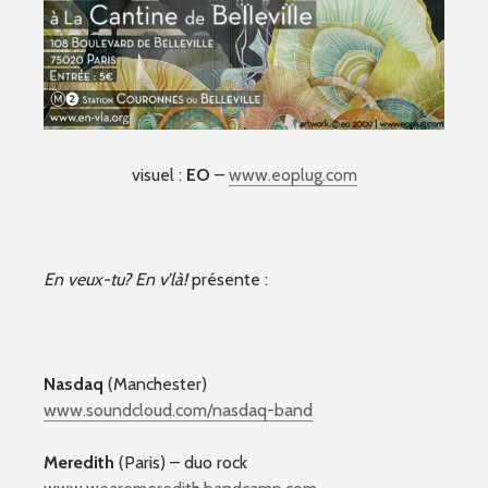
visuel :
EO
–
www.eoplug.com
En veux-tu? En v’là!
présente :
Nasdaq
(Manchester)
www.soundcloud.com/nasdaq-band
Meredith
(Paris) – duo rock