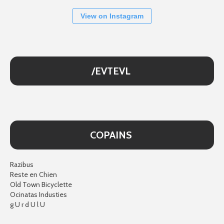
View on Instagram
/EVTEVL
COPAINS
Razibus
Reste en Chien
Old Town Bicyclette
Ocinatas Industies
g U r d U l U