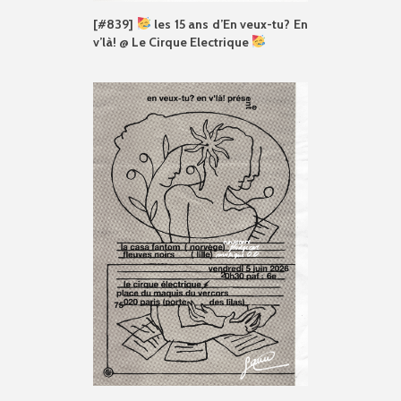
[#839]
les 15 ans d’En veux-tu? En
v’là! @ Le Cirque Electrique