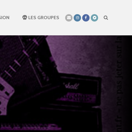
SION
LES GROUPES