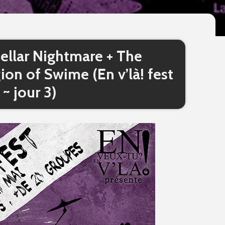
tellar Nightmare + The
gion of Swime (En v’là! fest
~ jour 3)