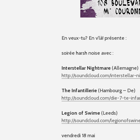
En veux-tu? En v’là! présente :
soirée harsh noise avec :
Interstellar Nightmare
(Allemagne)
http://soundcloud.com/
interstellar-
The Infantillerie
(Hambourg – De)
http://soundcloud.com/
die-7-te-infan
Legion of Swime
(Leeds)
http://soundcloud.com/
legionofswin
vendredi 18 mai