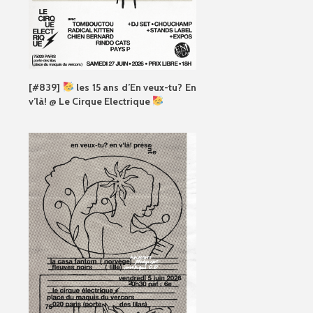
[#839]
les 15 ans d’En veux-tu? En
v’là! @ Le Cirque Electrique