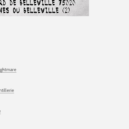
nightmare
tillerie
e