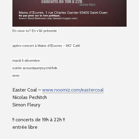
En veux-tu? En v’là! présente :
apéro-concert à Mains d’Œuvres – MO’ Café
mardi 6 décembre
soirée acoustique/psyché/folk
avec :
Easter Coal –
www.noomiz.com/eastercoal
Nicolas Pechitch
Simon Fleury
!! concerts de 19h à 22h !!
entrée libre