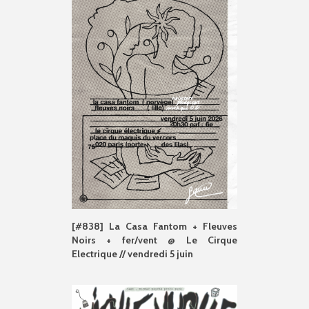
[#838] La Casa Fantom + Fleuves
Noirs + fer/vent @ Le Cirque
Electrique // vendredi 5 juin