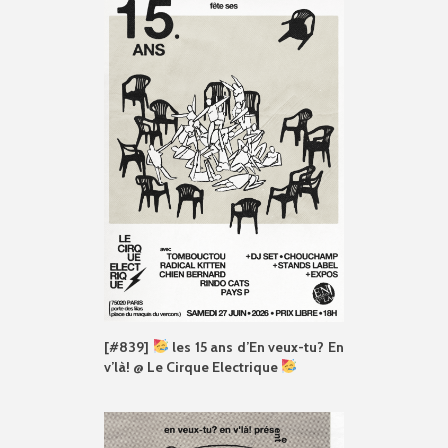
[#839]
les 15 ans d’En veux-tu? En
v’là! @ Le Cirque Electrique