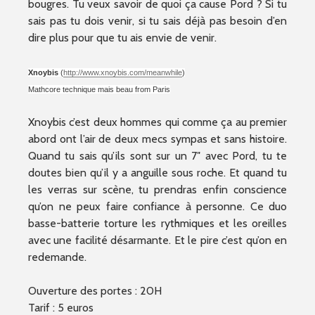
bougres. Tu veux savoir de quoi ça cause Pord ? Si tu
sais pas tu dois venir, si tu sais déjà pas besoin d’en
dire plus pour que tu ais envie de venir.
Xnoybis
(
http://www.xnoybis.com/meanwhile
)
Mathcore technique mais beau from Paris
Xnoybis c’est deux hommes qui comme ça au premier
abord ont l’air de deux mecs sympas et sans histoire.
Quand tu sais qu’ils sont sur un 7″ avec Pord, tu te
doutes bien qu’il y a anguille sous roche. Et quand tu
les verras sur scène, tu prendras enfin conscience
qu’on ne peux faire confiance à personne. Ce duo
basse-batterie torture les rythmiques et les oreilles
avec une facilité désarmante. Et le pire c’est qu’on en
redemande.
Ouverture des portes : 20H
Tarif : 5 euros