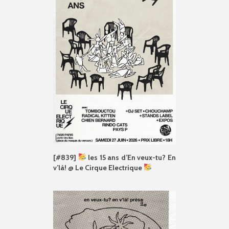
[#839]
les 15 ans d’En veux-tu? En
v’là! @ Le Cirque Electrique