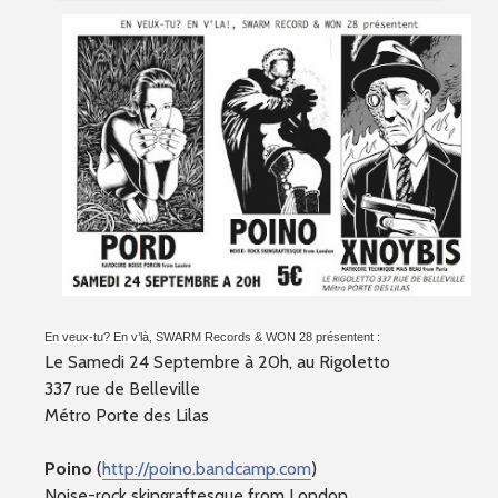
En veux-tu? En v’là, SWARM Records & WON 28 présentent :
Le Samedi 24 Septembre à 20h, au Rigoletto
337 rue de Belleville
Métro Porte des Lilas
Poino
(
http://poino.bandcamp.com
)
Noise-rock skingraftesque from London