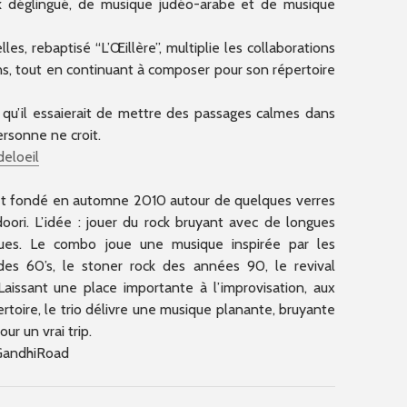
ck déglingué, de musique judéo-arabe et de musique
les, rebaptisé “L’Œillère”, multiplie les collaborations
ns, tout en continuant à composer pour son répertoire
s qu’il essaierait de mettre des passages calmes dans
rsonne ne croit.
deloeil
et fondé en automne 2010 autour de quelques verres
ori. L’idée : jouer du rock bruyant avec de longues
ques. Le combo joue une musique inspirée par les
des 60’s, le stoner rock des années 90, le revival
issant une place importante à l’improvisation, aux
toire, le trio délivre une musique planante, bruyante
r un vrai trip.
andhiRoad