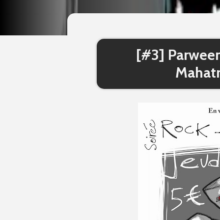
[#3] Parween 
Mahat