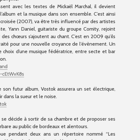
sent avec les textes de Mickaël Marchal, il devient
l’album et la musique dans son ensemble. C’est ainsi
oisée (2007), va être très influencé par des artistes
ste, Yann Daniel, guitariste du groupe Comity, rejoint
 des chœurs s’ajoutent au chant. C’est en 2009 qu’ils
Traité pour une nouvelle croyance de l’évènement. Un
 choix d’une musique fédératrice, entre secte et bar
ion.
and
1-cEtWvK8s
 son futur album, Vostok assurera un set électrique,
r dans la sueur et le noise.
tok
 se décide à sortir de sa chambre et de proposer ses
rbare au public de bordeaux et alentours.
 joue pendant deux ans un répertoire nommé “Les