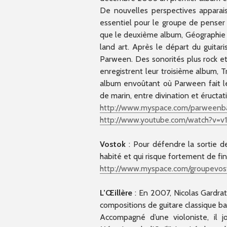
De nouvelles perspectives apparais
essentiel pour le groupe de penser 
que le deuxième album, Géographie cr
land art. Après le départ du guitari
Parween. Des sonorités plus rock et
enregistrent leur troisième album, 
album envoûtant où Parween fait le
de marin, entre divination et éructat
http://www.myspace.com/par
weenb
http://www.youtube.com/wat
ch?v=v
Vostok
: Pour défendre la sortie de
habité et qui risque fortement de fini
http://www.myspace.com/gro
upevos
L’Œillère
: En 2007, Nicolas Gardrat
compositions de guitare classique ba
Accompagné d’une violoniste, il