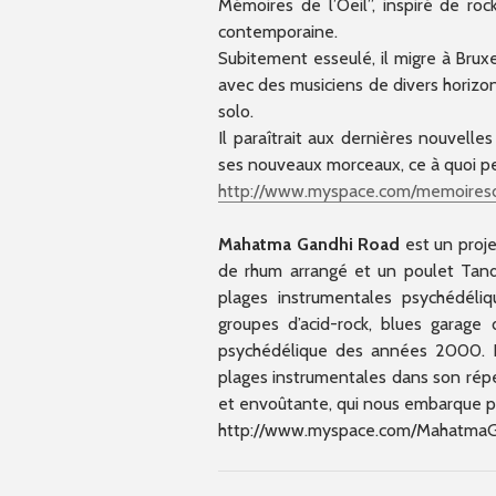
Mémoires de l’Oeil”, inspiré de ro
contemporaine.
Subitement esseulé, il migre à Bruxel
avec des musiciens de divers horizo
solo.
Il paraîtrait aux dernières nouvelle
ses nouveaux morceaux, ce à quoi pe
http://www.myspace.com/mem
oires
Mahatma Gandhi Road
est un proj
de rhum arrangé et un poulet Tando
plages instrumentales psychédéli
groupes d’acid-rock, blues garage 
psychédélique des années 2000. La
plages instrumentales dans son réper
et envoûtante, qui nous embarque pou
http://www.myspace.com/Mah
atmaG