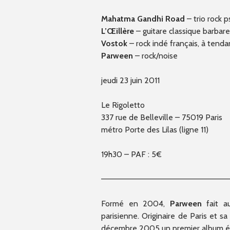
Mahatma Gandhi Road
– trio rock 
L’Œillère
– guitare classique barbare
Vostok
– rock indé français, à tenda
Parween
– rock/noise
jeudi 23 juin 2011
Le Rigoletto
337 rue de Belleville – 75019 Paris
métro Porte des Lilas (ligne 11)
19h30 – PAF : 5€
————————–
————————–
—————
Formé en 2004,
Parween
fait au
parisienne. Originaire de Paris et 
décembre 2005 un premier album 