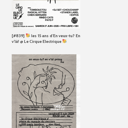
[#839]
les 15 ans d’En veux-tu? En
v’là! @ Le Cirque Electrique