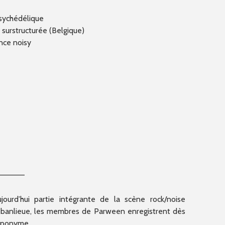
psychédélique
 surstructurée (Belgique)
nce noisy
———–
–
jourd’hui partie intégrante de la scène rock/noise
sa banlieue, les membres de Parween enregistrent dès
éponyme.